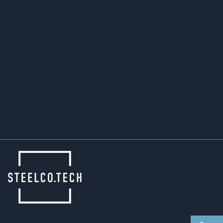
Wir bilden an allen Firmenstandorten in
verschiedenen Berufen aus. Mehr Informationen
finden Sie hier:
Aktuell sind keine Stellenangebote vorhanden.