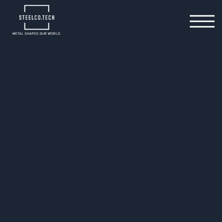
02.04.2025
Besuchen Sie unseren
Produktionsstandort in
Bamberg!
Werfen Sie mit unserem
OEKATECH-Film einen Blick
hinter die Kulissen!
Bereits 1914 gegründet ist OEKATECH heute ein
bekannter Lieferant für präzise und hochwertige
Tiefziehteile und Baugruppen. Dabei verarbeiten