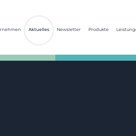
ernehmen
Aktuelles
Newsletter
Produkte
Leistun
g von
ziehteilen
tandorten ist die