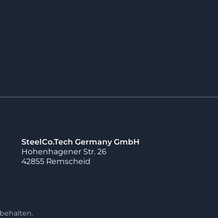
ntwicklungsphase
te, mehrere Teile
n und
werden können. So
aftliche, weg- und
u anzubieten.
SteelCo.Tech Germany GmbH
Hohenhagener Str. 26
42855 Remscheid
behalten.