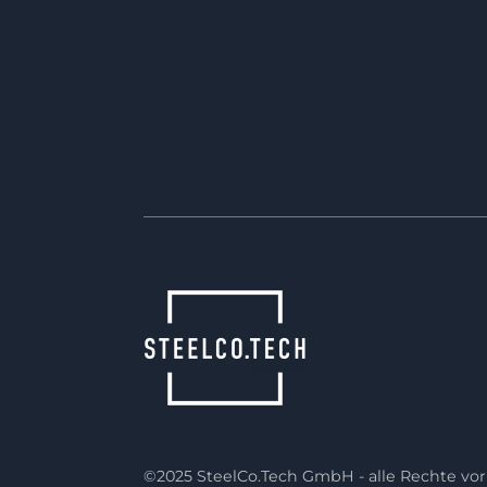
Team, das bereits in der Produkte
prüft, ob mehrere Fertigungsschrit
oder Teilefamilien mit Werkzeuge
Werkzeugeinsätzen u.a. realisiert 
sind wir in der Lage, Ihnen wirtsch
zeitsparende Lösungen in Metall z
©2025 SteelCo.Tech GmbH - alle Rechte vor